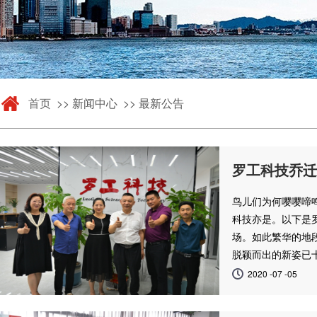
首页
>> 新闻中心 >> 最新公告
罗工科技乔迁
鸟儿们为何嘤嘤啼
科技亦是。以下是
场。如此繁华的地
脱颖而出的新姿已
2020 -07 -05