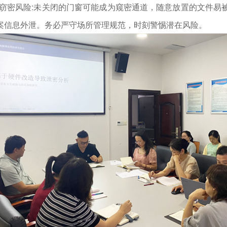
种窃密风险:未关闭的门窗可能成为窥密通道，随意放置的文件易
案信息外泄。务必严守场所管理规范，时刻警惕潜在风险。