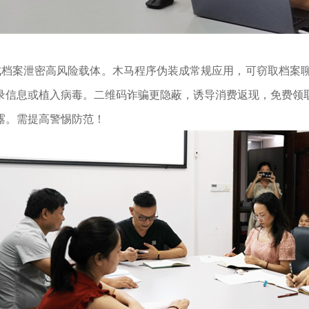
档案泄密高风险载体。木马程序伪装成常规应用，可窃取档案聊天
录信息或植入病毒。二维码诈骗更隐蔽，诱导消费返现，免费领
露。需提高警惕防范！