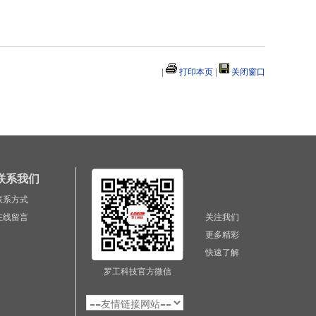
|
打印本页
|
关闭窗口
联系我们
联系方式
在线留言
关注我们
更多精彩
快速了解
罗工科技官方微信