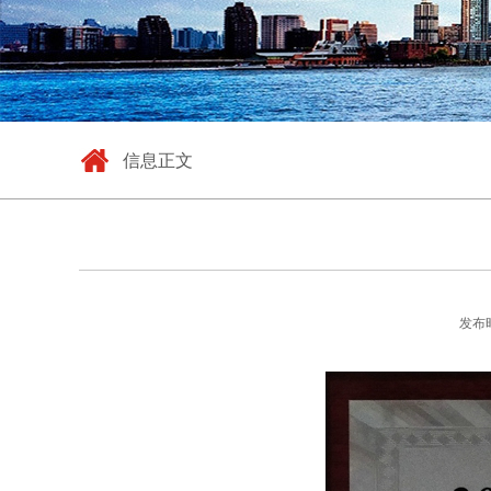
信息正文
发布时