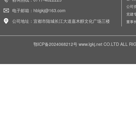
公司
电子邮箱：hblgkj@163.com
党建
公司地址：宜都市陆城长江大道嘉木醇文化广场三楼
董事
鄂ICP备2024068212号
www.lgkj.net CO.LTD A