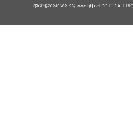
鄂ICP备2024068212号
www.lgkj.net CO.LTD A