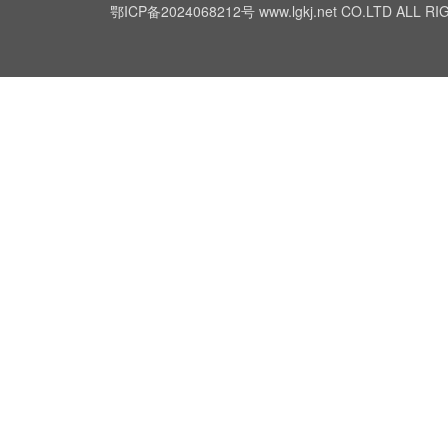
鄂ICP备2024068212号
www.lgkj.net CO.LTD A