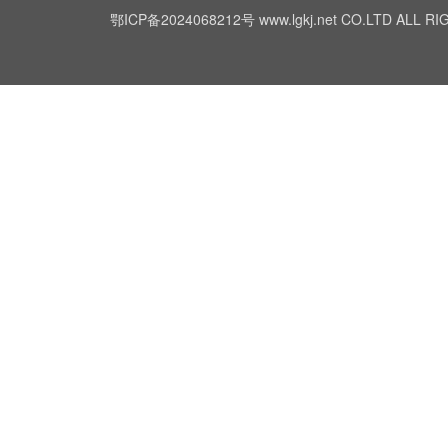
鄂ICP备2024068212号
www.lgkj.net CO.LTD A