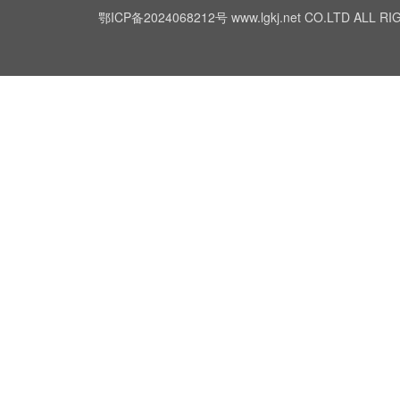
鄂ICP备2024068212号
www.lgkj.net CO.LTD A